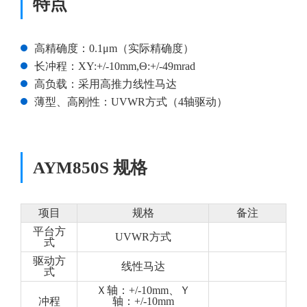
特点
高精确度：0.1μm（实际精确度）
长冲程：XY:+/-10mm,Θ:+/-49mrad
高负载：采用高推力线性马达
薄型、高刚性：UVWR方式（4轴驱动）
AYM850S 规格
项目
规格
备注
平台方
UVWR方式
式
驱动方
线性马达
式
Ｘ轴：+/-10mm、Ｙ
冲程
轴：+/-10mm