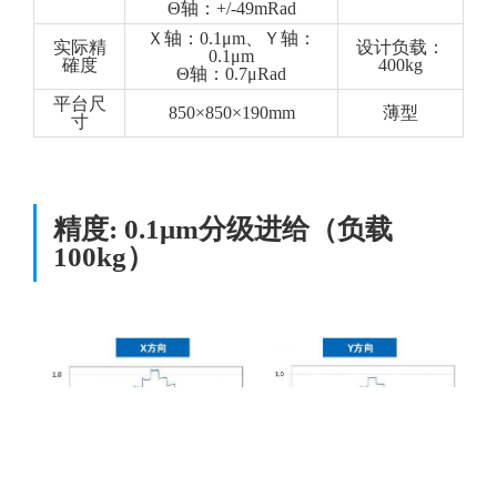
Θ轴：+/-49mRad
Ｘ轴：0.1μm、Ｙ轴：
实际精
设计负载：
0.1μm
確度
400kg
Θ轴：0.7μRad
平台尺
850×850×190mm
薄型
寸
精度: 0.1μm分级进给（负载
100kg）